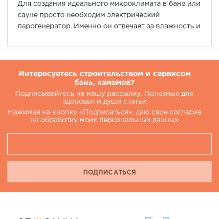
Для создания идеального микроклимата в бане или
сауне просто необходим электрический
парогенератор. Именно он отвечает за влажность и
температуру воздуха в помещении.
Интересуетесь строительством и сервисом
бань, хамамов?
Подписывайтесь на нашу рассылку. Полезные для
здоровья и души статьи
Нажимая на кнопку «Подписаться», даю свое согласие
на обработку моих
персональных данных
ПОДПИСАТЬСЯ